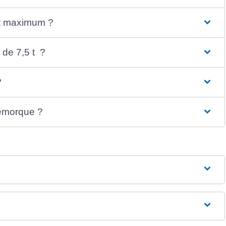
 t maximum ?
 de 7,5 t ?
?
remorque ?