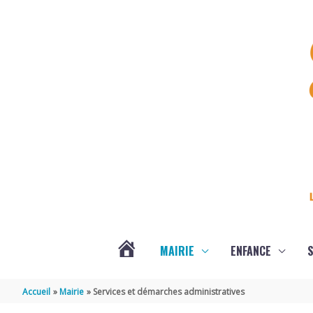
Aller au contenu
Aller au pied de page
MAIRIE
ENFANCE
S
DERNIÈRES
Accueil
Mairie
Services et démarches administratives