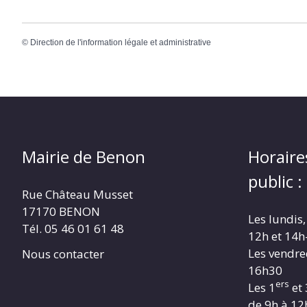
©
Direction de l'information légale et administrative
Mairie de Benon
Horaire
public :
Rue Château Musset
17170 BENON
Les lundis,
Tél. 05 46 01 61 48
12h et 14h
Les vendre
Nous contacter
16h30
ers
Les 1
et 
de 9h à 12