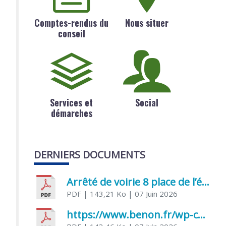
Comptes-rendus du
Nous situer
conseil
Services et
Social
démarches
DERNIERS DOCUMENTS
Arrêté de voirie 8 place de l’église 17170 Benon
PDF
| 143,21 Ko
| 07 Juin 2026
https://www.benon.fr/wp-content/uploads/2026/06/AR-Voirie-Chemin-de-Lafond-du-26-05-2026.pdf