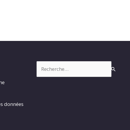
Rechercher :
rme
es données