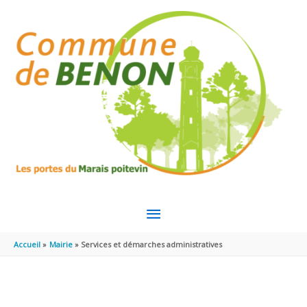
Aller au contenu
Aller au pied de page
MENU
PRINCIPAL
Accueil
Mairie
Services et démarches administratives