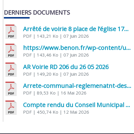
DERNIERS DOCUMENTS
Arrêté de voirie 8 place de l’église 17170 Benon
PDF
| 143,21 Ko
| 07 Juin 2026
https://www.benon.fr/wp-content/uploads/2026/06/AR-Voirie-Chemin-de-Lafond-du-26-05-2026.pdf
PDF
| 143,46 Ko
| 07 Juin 2026
AR Voirie RD 206 du 26 05 2026
PDF
| 149,20 Ko
| 07 Juin 2026
Arrete-communal-reglemenatnt-des-bruits-de-voisinage-et-des-activites-bruyantes
PDF
| 89,53 Ko
| 16 Mai 2026
Compte rendu du Conseil Municipal du 06 mai 2026
PDF
| 450,74 Ko
| 12 Mai 2026