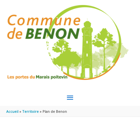
Aller au contenu
Aller au pied de page
MENU
PRINCIPAL
Accueil
Territoire
Plan de Benon