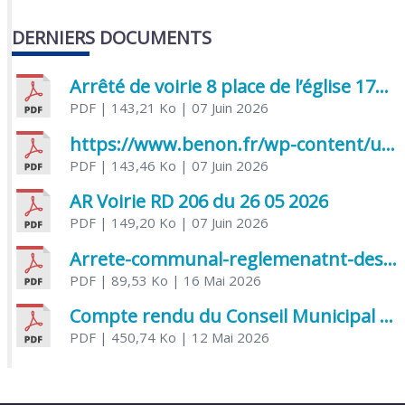
DERNIERS DOCUMENTS
Arrêté de voirie 8 place de l’église 17170 Benon
PDF
| 143,21 Ko
| 07 Juin 2026
https://www.benon.fr/wp-content/uploads/2026/06/AR-Voirie-Chemin-de-Lafond-du-26-05-2026.pdf
PDF
| 143,46 Ko
| 07 Juin 2026
AR Voirie RD 206 du 26 05 2026
PDF
| 149,20 Ko
| 07 Juin 2026
Arrete-communal-reglemenatnt-des-bruits-de-voisinage-et-des-activites-bruyantes
PDF
| 89,53 Ko
| 16 Mai 2026
Compte rendu du Conseil Municipal du 06 mai 2026
PDF
| 450,74 Ko
| 12 Mai 2026