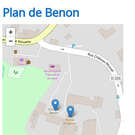
Plan de Benon
+
−