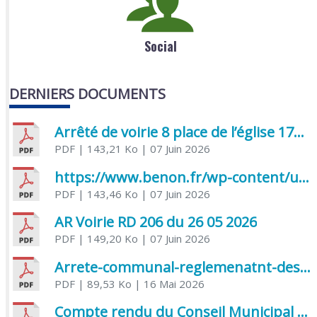
Social
DERNIERS DOCUMENTS
Arrêté de voirie 8 place de l’église 17170 Benon
PDF
| 143,21 Ko
| 07 Juin 2026
https://www.benon.fr/wp-content/uploads/2026/06/AR-Voirie-Chemin-de-Lafond-du-26-05-2026.pdf
PDF
| 143,46 Ko
| 07 Juin 2026
AR Voirie RD 206 du 26 05 2026
PDF
| 149,20 Ko
| 07 Juin 2026
Arrete-communal-reglemenatnt-des-bruits-de-voisinage-et-des-activites-bruyantes
PDF
| 89,53 Ko
| 16 Mai 2026
Compte rendu du Conseil Municipal du 06 mai 2026