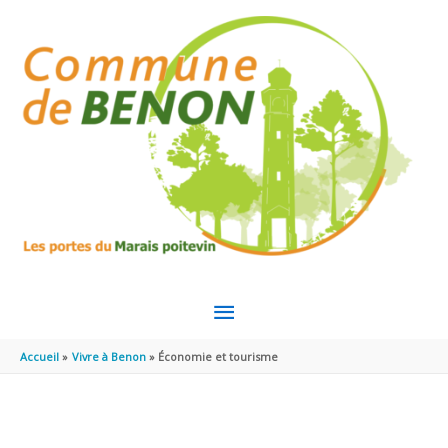
Aller au contenu
Aller au pied de page
MENU
PRINCIPAL
Accueil
Vivre à Benon
Économie et tourisme