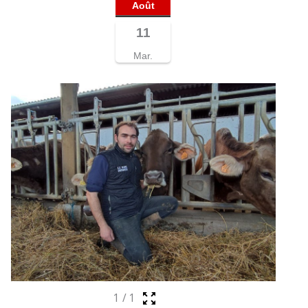
Août
11
Mar.
1
/
1