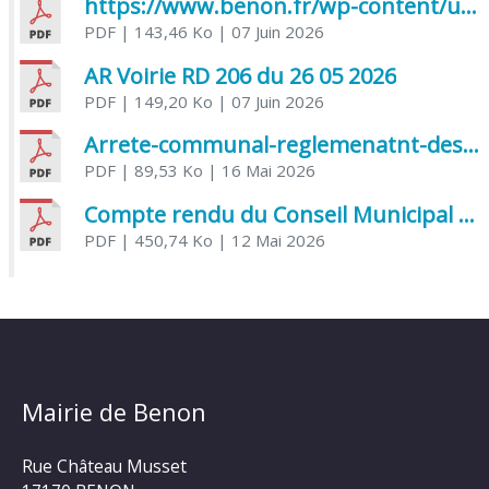
https://www.benon.fr/wp-content/uploads/2026/06/AR-Voirie-Chemin-de-Lafond-du-26-05-2026.pdf
PDF
| 143,46 Ko
| 07 Juin 2026
AR Voirie RD 206 du 26 05 2026
PDF
| 149,20 Ko
| 07 Juin 2026
Arrete-communal-reglemenatnt-des-bruits-de-voisinage-et-des-activites-bruyantes
PDF
| 89,53 Ko
| 16 Mai 2026
Compte rendu du Conseil Municipal du 06 mai 2026
PDF
| 450,74 Ko
| 12 Mai 2026
Mairie de Benon
Rue Château Musset