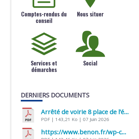
Comptes-rendus du
Nous situer
conseil
Services et
Social
démarches
DERNIERS DOCUMENTS
Arrêté de voirie 8 place de l’église 17170 Benon
PDF
| 143,21 Ko
| 07 Juin 2026
https://www.benon.fr/wp-content/uploads/2026/06/AR-Voirie-Chemin-de-Lafond-du-26-05-2026.pdf