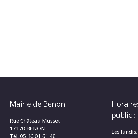
Mairie de Benon
Horaire
public :
Rue Château Musset
17170 BENON
Les lundis,
Tél. 05 46 01 61 48