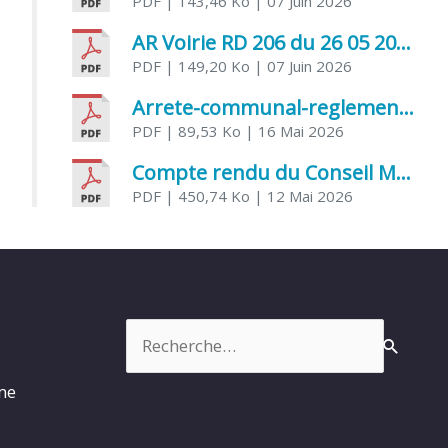
PDF
| 143,46 Ko
| 07 Juin 2026
AR Voirie RD 206 du 26 05 2026
PDF
| 149,20 Ko
| 07 Juin 2026
Arrete-communal-reglemenatnt-des-bruits-de-voisinage-et-des-activites-bruyantes
PDF
| 89,53 Ko
| 16 Mai 2026
Compte rendu du Conseil Municipal du 06 mai 2026
PDF
| 450,74 Ko
| 12 Mai 2026
Rechercher :
rme