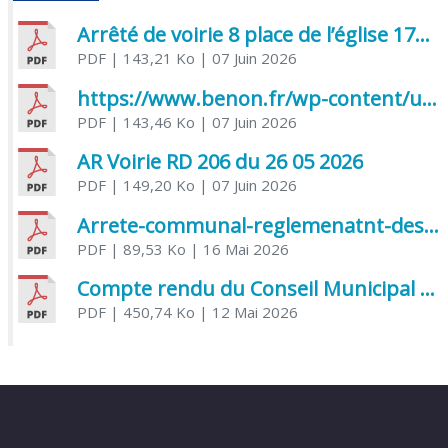
Arrêté de voirie 8 place de l’église 17170 Benon
PDF
| 143,21 Ko
| 07 Juin 2026
https://www.benon.fr/wp-content/uploads/2026/06/AR-Voirie-Chemin-de-Lafond-du-26-05-2026.pdf
PDF
| 143,46 Ko
| 07 Juin 2026
AR Voirie RD 206 du 26 05 2026
PDF
| 149,20 Ko
| 07 Juin 2026
Arrete-communal-reglemenatnt-des-bruits-de-voisinage-et-des-activites-bruyantes
PDF
| 89,53 Ko
| 16 Mai 2026
Compte rendu du Conseil Municipal du 06 mai 2026
PDF
| 450,74 Ko
| 12 Mai 2026