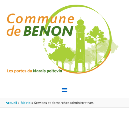
Aller au contenu
Aller au pied de page
MENU
PRINCIPAL
Accueil
Mairie
Services et démarches administratives