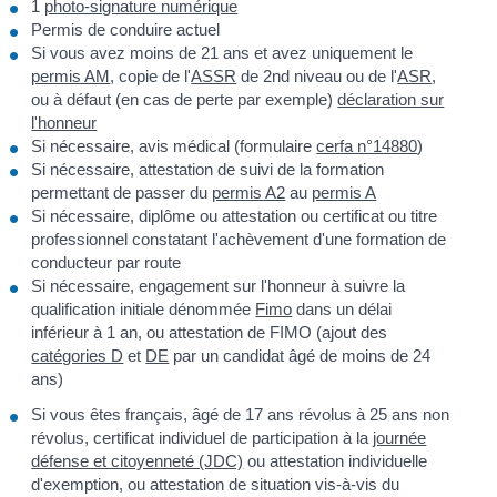
1
photo-signature numérique
Permis de conduire actuel
Si vous avez moins de 21 ans et avez uniquement le
permis AM
, copie de l'
ASSR
de 2
nd
niveau ou de l'
ASR
,
ou à défaut (en cas de perte par exemple)
déclaration sur
l'honneur
Si nécessaire, avis médical (formulaire
cerfa n°14880
)
Si nécessaire, attestation de suivi de la formation
permettant de passer du
permis A2
au
permis A
Si nécessaire, diplôme ou attestation ou certificat ou titre
professionnel constatant l'achèvement d'une formation de
conducteur par route
Si nécessaire, engagement sur l'honneur à suivre la
qualification initiale dénommée
Fimo
dans un délai
inférieur à 1 an, ou attestation de FIMO (ajout des
catégories D
et
DE
par un candidat âgé de moins de 24
ans)
Si vous êtes français, âgé de 17 ans révolus à 25 ans non
révolus, certificat individuel de participation à la
journée
défense et citoyenneté (JDC)
ou attestation individuelle
d'exemption, ou attestation de situation vis-à-vis du