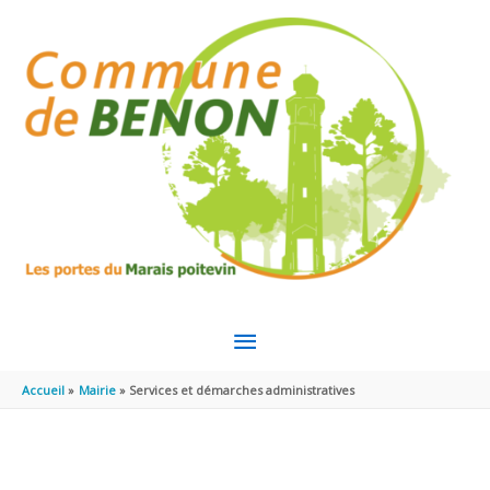
Aller au contenu
Aller au pied de page
MENU
PRINCIPAL
Accueil
Mairie
Services et démarches administratives