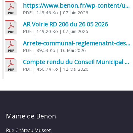
https://www.benon.fr/wp-content/uploads/2026/06/AR-Voirie-Chemin-de-Lafond-du-26-05-2026.pdf
PDF
| 143,46 Ko
| 07 Juin 2026
AR Voirie RD 206 du 26 05 2026
PDF
| 149,20 Ko
| 07 Juin 2026
Arrete-communal-reglemenatnt-des-bruits-de-voisinage-et-des-activites-bruyantes
PDF
| 89,53 Ko
| 16 Mai 2026
Compte rendu du Conseil Municipal du 06 mai 2026
PDF
| 450,74 Ko
| 12 Mai 2026
Mairie de Benon
Rue Château Musset