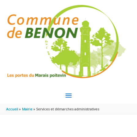
Aller au contenu
Aller au pied de page
MENU
PRINCIPAL
Accueil
Mairie
Services et démarches administratives