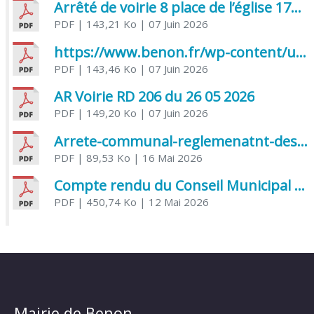
Arrêté de voirie 8 place de l’église 17170 Benon
PDF
| 143,21 Ko
| 07 Juin 2026
https://www.benon.fr/wp-content/uploads/2026/06/AR-Voirie-Chemin-de-Lafond-du-26-05-2026.pdf
PDF
| 143,46 Ko
| 07 Juin 2026
AR Voirie RD 206 du 26 05 2026
PDF
| 149,20 Ko
| 07 Juin 2026
Arrete-communal-reglemenatnt-des-bruits-de-voisinage-et-des-activites-bruyantes
PDF
| 89,53 Ko
| 16 Mai 2026
Compte rendu du Conseil Municipal du 06 mai 2026
PDF
| 450,74 Ko
| 12 Mai 2026
Mairie de Benon