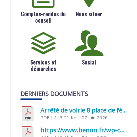
Comptes-rendus du
Nous situer
conseil
Services et
Social
démarches
DERNIERS DOCUMENTS
Arrêté de voirie 8 place de l’église 17170 Benon
PDF
| 143,21 Ko
| 07 Juin 2026
https://www.benon.fr/wp-content/uploads/2026/06/AR-Voirie-Chemin-de-Lafond-du-26-05-2026.pdf