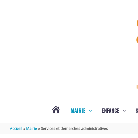
Aller au contenu
Aller au pied de page
MAIRIE
ENFANCE
S
DERNIÈRES
Accueil
Mairie
Services et démarches administratives