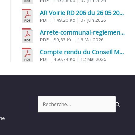
PDF
| 143,46 Ko
| 07 Juin 2026
AR Voirie RD 206 du 26 05 2026
PDF
| 149,20 Ko
| 07 Juin 2026
Arrete-communal-reglemenatnt-des-bruits-de-voisinage-et-des-activites-bruyantes
PDF
| 89,53 Ko
| 16 Mai 2026
Compte rendu du Conseil Municipal du 06 mai 2026
PDF
| 450,74 Ko
| 12 Mai 2026
Rechercher :
rme