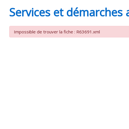
MINUTES
Services et démarches 
Impossible de trouver la fiche : R63691.xml