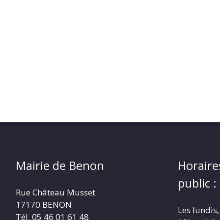
Mairie de Benon
Horaire
public :
Rue Château Musset
17170 BENON
Les lundis,
Tél. 05 46 01 61 48