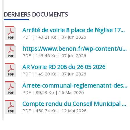
DERNIERS DOCUMENTS
Arrêté de voirie 8 place de l’église 17170 Benon
PDF
| 143,21 Ko
| 07 Juin 2026
https://www.benon.fr/wp-content/uploads/2026/06/AR-Voirie-Chemin-de-Lafond-du-26-05-2026.pdf
PDF
| 143,46 Ko
| 07 Juin 2026
AR Voirie RD 206 du 26 05 2026
PDF
| 149,20 Ko
| 07 Juin 2026
Arrete-communal-reglemenatnt-des-bruits-de-voisinage-et-des-activites-bruyantes
PDF
| 89,53 Ko
| 16 Mai 2026
Compte rendu du Conseil Municipal du 06 mai 2026
PDF
| 450,74 Ko
| 12 Mai 2026