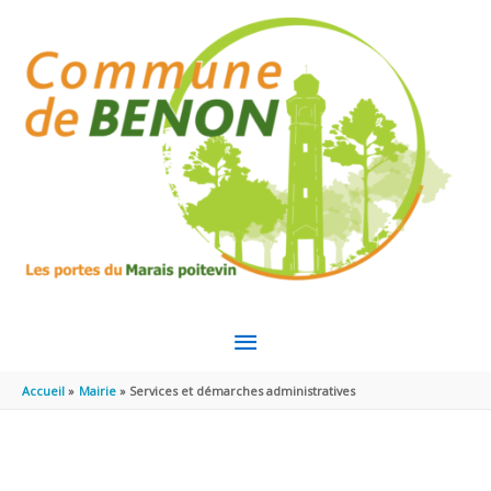
Aller au contenu
Aller au pied de page
MENU
PRINCIPAL
Accueil
Mairie
Services et démarches administratives