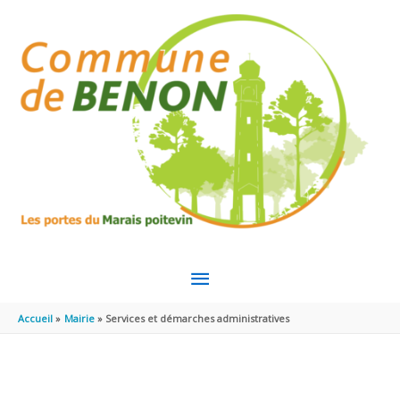
Aller au contenu
Aller au pied de page
MENU
PRINCIPAL
Accueil
Mairie
Services et démarches administratives