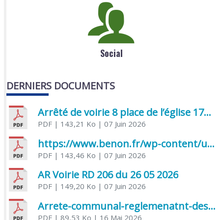
Social
DERNIERS DOCUMENTS
Arrêté de voirie 8 place de l’église 17170 Benon
PDF
| 143,21 Ko
| 07 Juin 2026
https://www.benon.fr/wp-content/uploads/2026/06/AR-Voirie-Chemin-de-Lafond-du-26-05-2026.pdf
PDF
| 143,46 Ko
| 07 Juin 2026
AR Voirie RD 206 du 26 05 2026
PDF
| 149,20 Ko
| 07 Juin 2026
Arrete-communal-reglemenatnt-des-bruits-de-voisinage-et-des-activites-bruyantes
PDF
| 89,53 Ko
| 16 Mai 2026