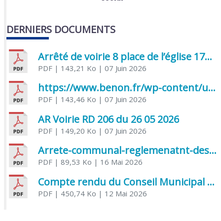
DERNIERS DOCUMENTS
Arrêté de voirie 8 place de l’église 17170 Benon
PDF
| 143,21 Ko
| 07 Juin 2026
https://www.benon.fr/wp-content/uploads/2026/06/AR-Voirie-Chemin-de-Lafond-du-26-05-2026.pdf
PDF
| 143,46 Ko
| 07 Juin 2026
AR Voirie RD 206 du 26 05 2026
PDF
| 149,20 Ko
| 07 Juin 2026
Arrete-communal-reglemenatnt-des-bruits-de-voisinage-et-des-activites-bruyantes
PDF
| 89,53 Ko
| 16 Mai 2026
Compte rendu du Conseil Municipal du 06 mai 2026
PDF
| 450,74 Ko
| 12 Mai 2026