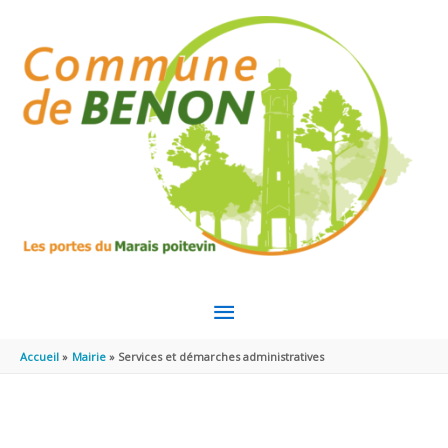
Aller au contenu
Aller au pied de page
MENU
PRINCIPAL
Accueil
Mairie
Services et démarches administratives