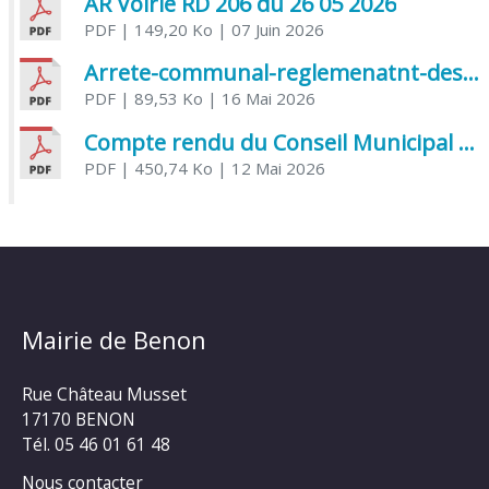
AR Voirie RD 206 du 26 05 2026
PDF
| 149,20 Ko
| 07 Juin 2026
Arrete-communal-reglemenatnt-des-bruits-de-voisinage-et-des-activites-bruyantes
PDF
| 89,53 Ko
| 16 Mai 2026
Compte rendu du Conseil Municipal du 06 mai 2026
PDF
| 450,74 Ko
| 12 Mai 2026
Mairie de Benon
Rue Château Musset
17170 BENON
Tél. 05 46 01 61 48
Nous contacter