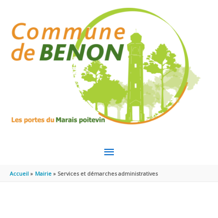
Aller au contenu
Aller au pied de page
MENU
PRINCIPAL
Accueil
Mairie
Services et démarches administratives