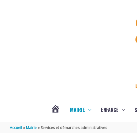
Aller au contenu
Aller au pied de page
MAIRIE
ENFANCE
S
DERNIÈRES
Accueil
Mairie
Services et démarches administratives