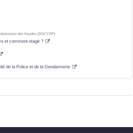
a répression des fraudes (DGCCRF)
dre et comment réagir ?
té de la Police et de la Gendarmerie