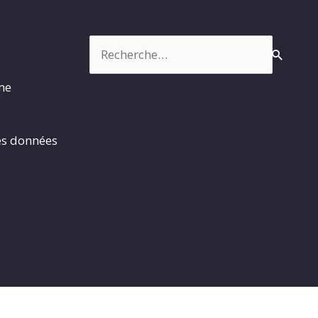
Rechercher :
rme
es données