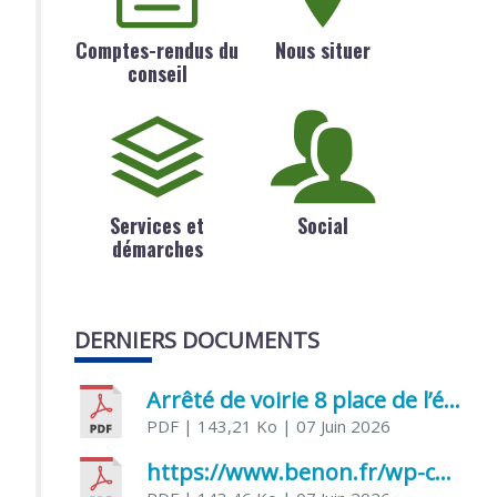
Comptes-rendus du
Nous situer
conseil
Services et
Social
démarches
DERNIERS DOCUMENTS
Arrêté de voirie 8 place de l’église 17170 Benon
PDF
| 143,21 Ko
| 07 Juin 2026
https://www.benon.fr/wp-content/uploads/2026/06/AR-Voirie-Chemin-de-Lafond-du-26-05-2026.pdf