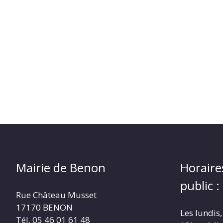
Mairie de Benon
Horaire
public :
Rue Château Musset
17170 BENON
Les lundis,
Tél. 05 46 01 61 48