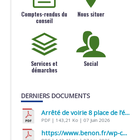
Comptes-rendus du
Nous situer
conseil
Services et
Social
démarches
DERNIERS DOCUMENTS
Arrêté de voirie 8 place de l’église 17170 Benon
PDF
| 143,21 Ko
| 07 Juin 2026
https://www.benon.fr/wp-content/uploads/2026/06/AR-Voirie-Chemin-de-Lafond-du-26-05-2026.pdf