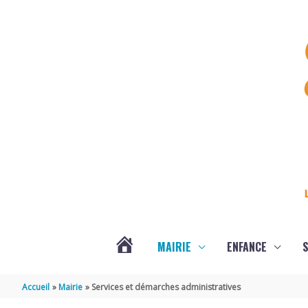
Aller au contenu
Aller au pied de page
MAIRIE
ENFANCE
S
DERNIÈRES
Accueil
Mairie
Services et démarches administratives