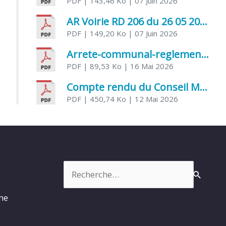
PDF
| 143,46 Ko
| 07 Juin 2026
AR Voirie RD 206 du 26 05 2026
PDF
| 149,20 Ko
| 07 Juin 2026
Arrete-communal-reglemenatnt-des-bruits-de-voisinage-et-des-activites-bruyantes
PDF
| 89,53 Ko
| 16 Mai 2026
Compte rendu du Conseil Municipal du 06 mai 2026
PDF
| 450,74 Ko
| 12 Mai 2026
Rechercher :
rme