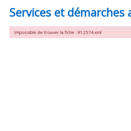
MINUTES
Services et démarches 
Impossible de trouver la fiche : R12574.xml