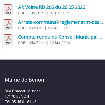
AR Voirie RD 206 du 26 05 2026
PDF
| 149,20 Ko
| 07 Juin 2026
Arrete-communal-reglemenatnt-des-bruits-de-voisinage-et-des-activites-bruyantes
PDF
| 89,53 Ko
| 16 Mai 2026
Compte rendu du Conseil Municipal du 06 mai 2026
PDF
| 450,74 Ko
| 12 Mai 2026
Mairie de Benon
Rue Château Musset
17170 BENON
Tél. 05 46 01 61 48