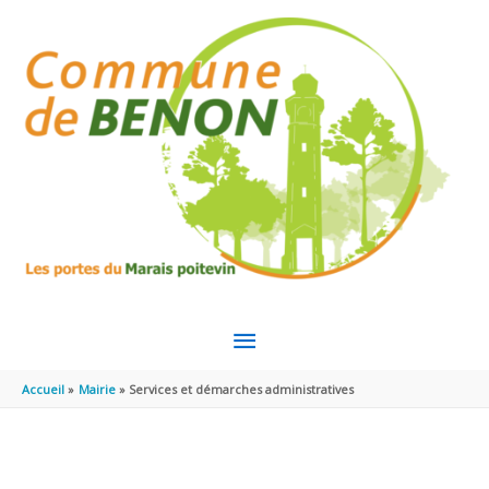
Aller au contenu
Aller au pied de page
MENU
PRINCIPAL
Accueil
Mairie
Services et démarches administratives