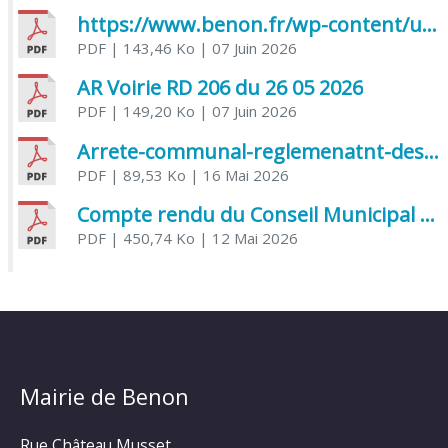
https://www.benon.fr/wp-content/uploads/2026/06/AR-Voirie-Chemin-de-Lafond-du-26-05-2026.pdf
PDF
| 143,46 Ko
| 07 Juin 2026
AR Voirie RD 206 du 26 05 2026
PDF
| 149,20 Ko
| 07 Juin 2026
Arrete-communal-reglemenatnt-des-bruits-de-voisinage-et-des-activites-bruyantes
PDF
| 89,53 Ko
| 16 Mai 2026
Compte rendu du Conseil Municipal du 06 mai 2026
PDF
| 450,74 Ko
| 12 Mai 2026
Mairie de Benon
Rue Château Musset