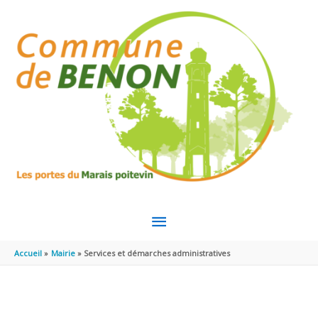
Aller au contenu
Aller au pied de page
MENU
PRINCIPAL
Accueil
Mairie
Services et démarches administratives