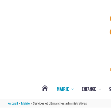
Aller au contenu
Aller au pied de page
MAIRIE
ENFANCE
S
DERNIÈRES
Accueil
Mairie
Services et démarches administratives