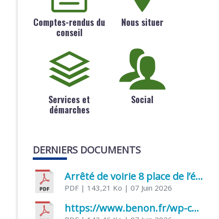
Comptes-rendus du
Nous situer
conseil
Services et
Social
démarches
DERNIERS DOCUMENTS
Arrêté de voirie 8 place de l’église 17170 Benon
PDF
| 143,21 Ko
| 07 Juin 2026
https://www.benon.fr/wp-content/uploads/2026/06/AR-Voirie-Chemin-de-Lafond-du-26-05-2026.pdf