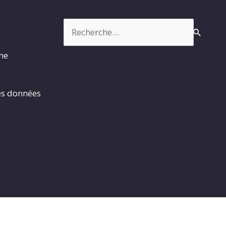
Rechercher :
rme
es données