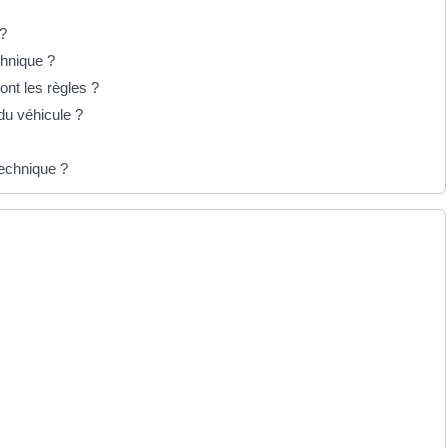
 ?
chnique ?
ont les règles ?
du véhicule ?
technique ?