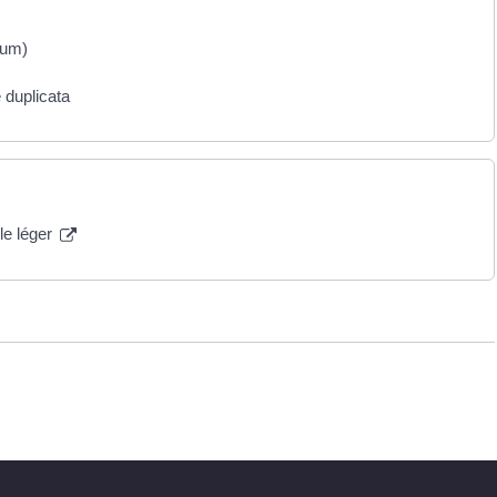
mum)
 duplicata
le léger