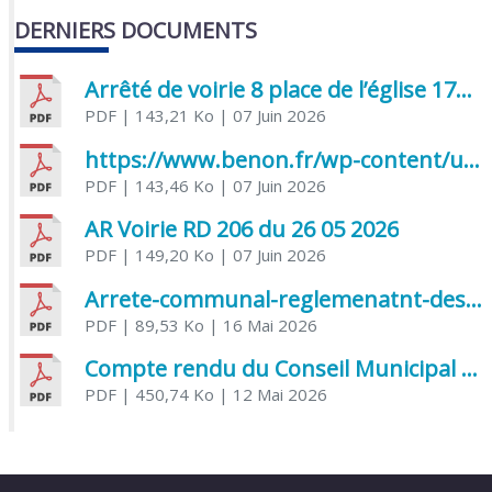
DERNIERS DOCUMENTS
Arrêté de voirie 8 place de l’église 17170 Benon
PDF
| 143,21 Ko
| 07 Juin 2026
https://www.benon.fr/wp-content/uploads/2026/06/AR-Voirie-Chemin-de-Lafond-du-26-05-2026.pdf
PDF
| 143,46 Ko
| 07 Juin 2026
AR Voirie RD 206 du 26 05 2026
PDF
| 149,20 Ko
| 07 Juin 2026
Arrete-communal-reglemenatnt-des-bruits-de-voisinage-et-des-activites-bruyantes
PDF
| 89,53 Ko
| 16 Mai 2026
Compte rendu du Conseil Municipal du 06 mai 2026
PDF
| 450,74 Ko
| 12 Mai 2026