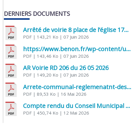
DERNIERS DOCUMENTS
Arrêté de voirie 8 place de l’église 17170 Benon
PDF
| 143,21 Ko
| 07 Juin 2026
https://www.benon.fr/wp-content/uploads/2026/06/AR-Voirie-Chemin-de-Lafond-du-26-05-2026.pdf
PDF
| 143,46 Ko
| 07 Juin 2026
AR Voirie RD 206 du 26 05 2026
PDF
| 149,20 Ko
| 07 Juin 2026
Arrete-communal-reglemenatnt-des-bruits-de-voisinage-et-des-activites-bruyantes
PDF
| 89,53 Ko
| 16 Mai 2026
Compte rendu du Conseil Municipal du 06 mai 2026
PDF
| 450,74 Ko
| 12 Mai 2026