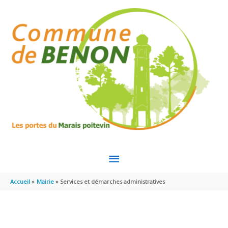
Aller au contenu
Aller au pied de page
MENU
PRINCIPAL
Accueil
Mairie
Services et démarches administratives