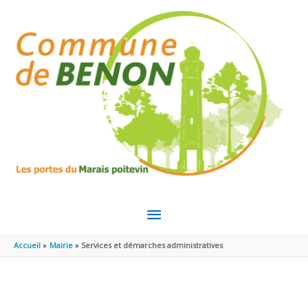
Aller au contenu
Aller au pied de page
MENU
PRINCIPAL
Accueil
Mairie
Services et démarches administratives