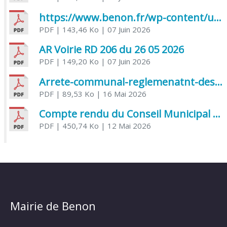
https://www.benon.fr/wp-content/uploads/2026/06/AR-Voirie-Chemin-de-Lafond-du-26-05-2026.pdf
PDF
| 143,46 Ko
| 07 Juin 2026
AR Voirie RD 206 du 26 05 2026
PDF
| 149,20 Ko
| 07 Juin 2026
Arrete-communal-reglemenatnt-des-bruits-de-voisinage-et-des-activites-bruyantes
PDF
| 89,53 Ko
| 16 Mai 2026
Compte rendu du Conseil Municipal du 06 mai 2026
PDF
| 450,74 Ko
| 12 Mai 2026
Mairie de Benon