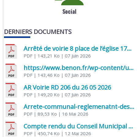
Social
DERNIERS DOCUMENTS
Arrêté de voirie 8 place de l’église 17170 Benon
PDF
| 143,21 Ko
| 07 Juin 2026
https://www.benon.fr/wp-content/uploads/2026/06/AR-Voirie-Chemin-de-Lafond-du-26-05-2026.pdf
PDF
| 143,46 Ko
| 07 Juin 2026
AR Voirie RD 206 du 26 05 2026
PDF
| 149,20 Ko
| 07 Juin 2026
Arrete-communal-reglemenatnt-des-bruits-de-voisinage-et-des-activites-bruyantes
PDF
| 89,53 Ko
| 16 Mai 2026
Compte rendu du Conseil Municipal du 06 mai 2026
PDF
| 450,74 Ko
| 12 Mai 2026