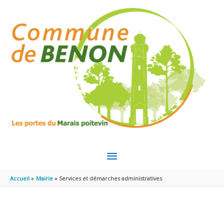
Aller au contenu
Aller au pied de page
MENU
PRINCIPAL
Accueil
Mairie
Services et démarches administratives