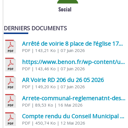
Social
DERNIERS DOCUMENTS
Arrêté de voirie 8 place de l’église 17170 Benon
PDF
| 143,21 Ko
| 07 Juin 2026
https://www.benon.fr/wp-content/uploads/2026/06/AR-Voirie-Chemin-de-Lafond-du-26-05-2026.pdf
PDF
| 143,46 Ko
| 07 Juin 2026
AR Voirie RD 206 du 26 05 2026
PDF
| 149,20 Ko
| 07 Juin 2026
Arrete-communal-reglemenatnt-des-bruits-de-voisinage-et-des-activites-bruyantes
PDF
| 89,53 Ko
| 16 Mai 2026
Compte rendu du Conseil Municipal du 06 mai 2026
PDF
| 450,74 Ko
| 12 Mai 2026