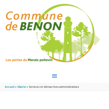
Aller au contenu
Aller au pied de page
MENU
PRINCIPAL
Accueil
Mairie
Services et démarches administratives