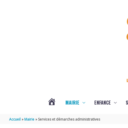
Aller au contenu
Aller au pied de page
MAIRIE
ENFANCE
S
DERNIÈRES
Accueil
Mairie
Services et démarches administratives