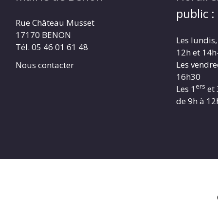
public :
Rue Château Musset
17170 BENON
Les lundis,
Tél. 05 46 01 61 48
12h et 14h
Les vendre
Nous contacter
16h30
ers
Les 1
et 
de 9h à 12