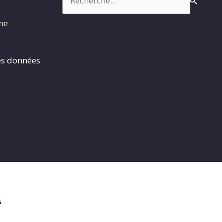
rme
es données
s