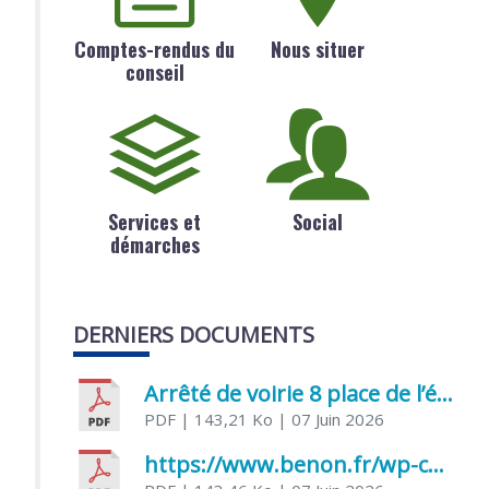
Comptes-rendus du
Nous situer
conseil
Services et
Social
démarches
DERNIERS DOCUMENTS
Arrêté de voirie 8 place de l’église 17170 Benon
PDF
| 143,21 Ko
| 07 Juin 2026
https://www.benon.fr/wp-content/uploads/2026/06/AR-Voirie-Chemin-de-Lafond-du-26-05-2026.pdf