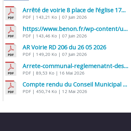
Arrêté de voirie 8 place de l’église 17170 Benon
PDF
| 143,21 Ko
| 07 Juin 2026
https://www.benon.fr/wp-content/uploads/2026/06/AR-Voirie-Chemin-de-Lafond-du-26-05-2026.pdf
PDF
| 143,46 Ko
| 07 Juin 2026
AR Voirie RD 206 du 26 05 2026
PDF
| 149,20 Ko
| 07 Juin 2026
Arrete-communal-reglemenatnt-des-bruits-de-voisinage-et-des-activites-bruyantes
PDF
| 89,53 Ko
| 16 Mai 2026
Compte rendu du Conseil Municipal du 06 mai 2026
PDF
| 450,74 Ko
| 12 Mai 2026