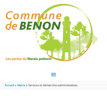
Aller au contenu
Aller au pied de page
MENU
PRINCIPAL
Accueil
Mairie
Services et démarches administratives