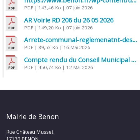
https://www.benon.fr/wp-content/uploads/2026/06/AR-Voirie-Chemin-de-Lafond-du-26-05-2026.pdf
PDF
| 143,46 Ko
| 07 Juin 2026
AR Voirie RD 206 du 26 05 2026
PDF
| 149,20 Ko
| 07 Juin 2026
Arrete-communal-reglemenatnt-des-bruits-de-voisinage-et-des-activites-bruyantes
PDF
| 89,53 Ko
| 16 Mai 2026
Compte rendu du Conseil Municipal du 06 mai 2026
PDF
| 450,74 Ko
| 12 Mai 2026
Mairie de Benon
Rue Château Musset
17170 BENON