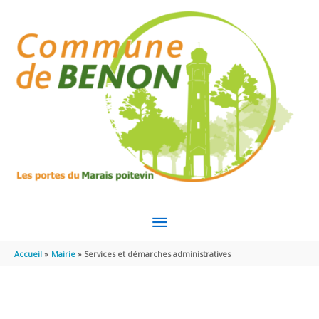
Aller au contenu
Aller au pied de page
MENU
PRINCIPAL
Accueil
Mairie
Services et démarches administratives