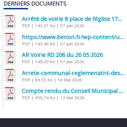
DERNIERS DOCUMENTS
Arrêté de voirie 8 place de l’église 17170 Benon
PDF
| 143,21 Ko
| 07 Juin 2026
https://www.benon.fr/wp-content/uploads/2026/06/AR-Voirie-Chemin-de-Lafond-du-26-05-2026.pdf
PDF
| 143,46 Ko
| 07 Juin 2026
AR Voirie RD 206 du 26 05 2026
PDF
| 149,20 Ko
| 07 Juin 2026
Arrete-communal-reglemenatnt-des-bruits-de-voisinage-et-des-activites-bruyantes
PDF
| 89,53 Ko
| 16 Mai 2026
Compte rendu du Conseil Municipal du 06 mai 2026
PDF
| 450,74 Ko
| 12 Mai 2026