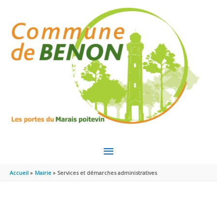
Aller au contenu
Aller au pied de page
MENU
PRINCIPAL
Accueil
Mairie
Services et démarches administratives