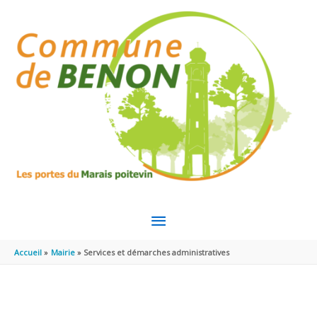
Aller au contenu
Aller au pied de page
MENU
PRINCIPAL
Accueil
Mairie
Services et démarches administratives