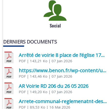
Social
DERNIERS DOCUMENTS
Arrêté de voirie 8 place de l’église 17170 Benon
PDF
| 143,21 Ko
| 07 Juin 2026
https://www.benon.fr/wp-content/uploads/2026/06/AR-Voirie-Chemin-de-Lafond-du-26-05-2026.pdf
PDF
| 143,46 Ko
| 07 Juin 2026
AR Voirie RD 206 du 26 05 2026
PDF
| 149,20 Ko
| 07 Juin 2026
Arrete-communal-reglemenatnt-des-bruits-de-voisinage-et-des-activites-bruyantes
PDF
| 89,53 Ko
| 16 Mai 2026