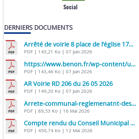
Social
DERNIERS DOCUMENTS
Arrêté de voirie 8 place de l’église 17170 Benon
PDF
| 143,21 Ko
| 07 Juin 2026
https://www.benon.fr/wp-content/uploads/2026/06/AR-Voirie-Chemin-de-Lafond-du-26-05-2026.pdf
PDF
| 143,46 Ko
| 07 Juin 2026
AR Voirie RD 206 du 26 05 2026
PDF
| 149,20 Ko
| 07 Juin 2026
Arrete-communal-reglemenatnt-des-bruits-de-voisinage-et-des-activites-bruyantes
PDF
| 89,53 Ko
| 16 Mai 2026
Compte rendu du Conseil Municipal du 06 mai 2026
PDF
| 450,74 Ko
| 12 Mai 2026