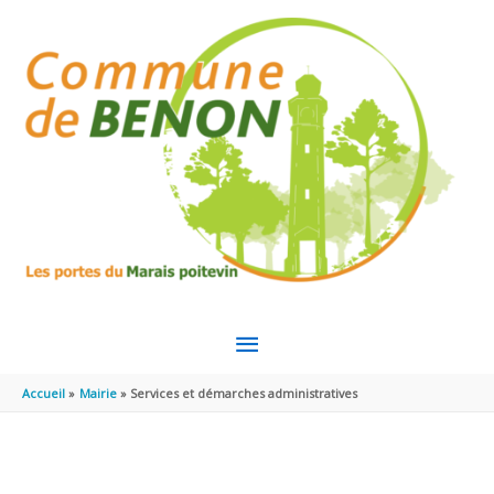
Aller au contenu
Aller au pied de page
MENU
PRINCIPAL
Accueil
Mairie
Services et démarches administratives