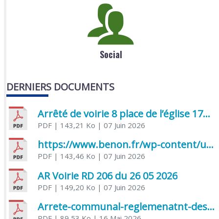
Social
DERNIERS DOCUMENTS
Arrêté de voirie 8 place de l’église 17170 Benon
PDF
| 143,21 Ko
| 07 Juin 2026
https://www.benon.fr/wp-content/uploads/2026/06/AR-Voirie-Chemin-de-Lafond-du-26-05-2026.pdf
PDF
| 143,46 Ko
| 07 Juin 2026
AR Voirie RD 206 du 26 05 2026
PDF
| 149,20 Ko
| 07 Juin 2026
Arrete-communal-reglemenatnt-des-bruits-de-voisinage-et-des-activites-bruyantes
PDF
| 89,53 Ko
| 16 Mai 2026