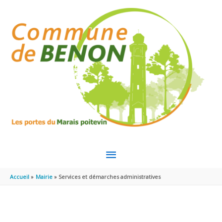
Aller au contenu
Aller au pied de page
MENU
PRINCIPAL
Accueil
Mairie
Services et démarches administratives