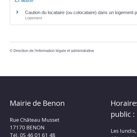
Et aussi
Caution du locataire (ou colocataire) dans un logement p
Logement
©
Direction de l'information légale et administrative
Mairie de Benon
Horaire
public :
Rue Château Musset
17170 BENON
Les lundis,
Tél. 05 46 01 61 48