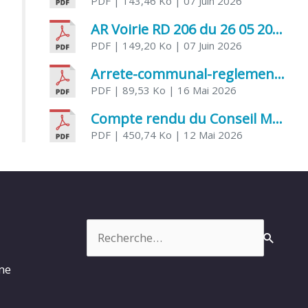
PDF
| 143,46 Ko
| 07 Juin 2026
AR Voirie RD 206 du 26 05 2026
PDF
| 149,20 Ko
| 07 Juin 2026
Arrete-communal-reglemenatnt-des-bruits-de-voisinage-et-des-activites-bruyantes
PDF
| 89,53 Ko
| 16 Mai 2026
Compte rendu du Conseil Municipal du 06 mai 2026
PDF
| 450,74 Ko
| 12 Mai 2026
Rechercher :
rme