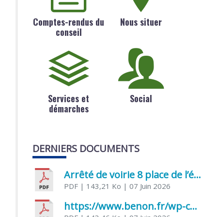
Comptes-rendus du
Nous situer
conseil
Services et
Social
démarches
DERNIERS DOCUMENTS
Arrêté de voirie 8 place de l’église 17170 Benon
PDF
| 143,21 Ko
| 07 Juin 2026
https://www.benon.fr/wp-content/uploads/2026/06/AR-Voirie-Chemin-de-Lafond-du-26-05-2026.pdf