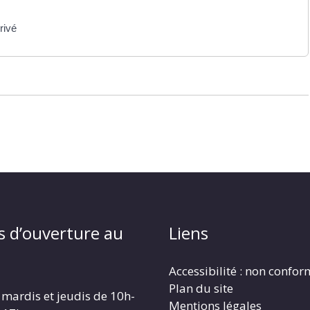
rivé
s d’ouverture au
Liens
Accessibilité : non confo
Plan du site
 mardis et jeudis de 10h-
Mentions légales