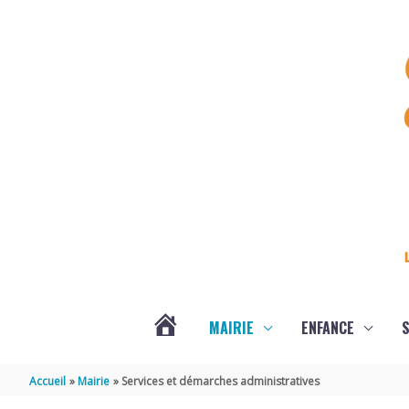
Aller au contenu
Aller au pied de page
MAIRIE
ENFANCE
S
DERNIÈRES
Accueil
Mairie
Services et démarches administratives