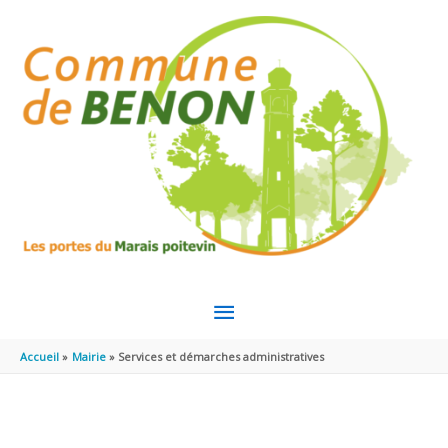
Aller au contenu
Aller au pied de page
MENU
PRINCIPAL
Accueil
Mairie
Services et démarches administratives