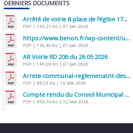
DERNIERS DOCUMENTS
Arrêté de voirie 8 place de l’église 17170 Benon
PDF
| 143,21 Ko
| 07 Juin 2026
https://www.benon.fr/wp-content/uploads/2026/06/AR-Voirie-Chemin-de-Lafond-du-26-05-2026.pdf
PDF
| 143,46 Ko
| 07 Juin 2026
AR Voirie RD 206 du 26 05 2026
PDF
| 149,20 Ko
| 07 Juin 2026
Arrete-communal-reglemenatnt-des-bruits-de-voisinage-et-des-activites-bruyantes
PDF
| 89,53 Ko
| 16 Mai 2026
Compte rendu du Conseil Municipal du 06 mai 2026
PDF
| 450,74 Ko
| 12 Mai 2026