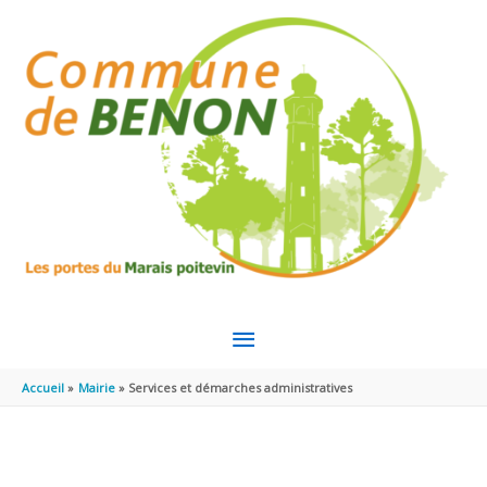
Aller au contenu
Aller au pied de page
MENU
PRINCIPAL
Accueil
Mairie
Services et démarches administratives