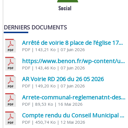
Social
DERNIERS DOCUMENTS
Arrêté de voirie 8 place de l’église 17170 Benon
PDF
| 143,21 Ko
| 07 Juin 2026
https://www.benon.fr/wp-content/uploads/2026/06/AR-Voirie-Chemin-de-Lafond-du-26-05-2026.pdf
PDF
| 143,46 Ko
| 07 Juin 2026
AR Voirie RD 206 du 26 05 2026
PDF
| 149,20 Ko
| 07 Juin 2026
Arrete-communal-reglemenatnt-des-bruits-de-voisinage-et-des-activites-bruyantes
PDF
| 89,53 Ko
| 16 Mai 2026
Compte rendu du Conseil Municipal du 06 mai 2026
PDF
| 450,74 Ko
| 12 Mai 2026