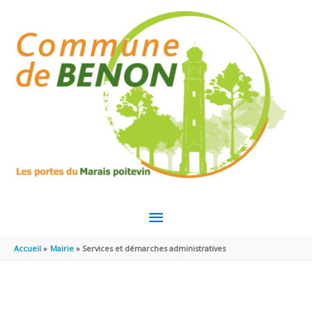
Aller au contenu
Aller au pied de page
MENU
PRINCIPAL
Accueil
Mairie
Services et démarches administratives