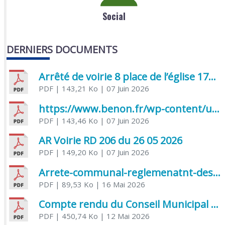
Social
DERNIERS DOCUMENTS
Arrêté de voirie 8 place de l’église 17170 Benon
PDF
| 143,21 Ko
| 07 Juin 2026
https://www.benon.fr/wp-content/uploads/2026/06/AR-Voirie-Chemin-de-Lafond-du-26-05-2026.pdf
PDF
| 143,46 Ko
| 07 Juin 2026
AR Voirie RD 206 du 26 05 2026
PDF
| 149,20 Ko
| 07 Juin 2026
Arrete-communal-reglemenatnt-des-bruits-de-voisinage-et-des-activites-bruyantes
PDF
| 89,53 Ko
| 16 Mai 2026
Compte rendu du Conseil Municipal du 06 mai 2026
PDF
| 450,74 Ko
| 12 Mai 2026