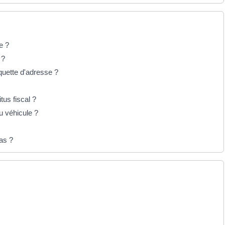
e ?
é ?
iquette d'adresse ?
tus fiscal ?
du véhicule ?
as ?