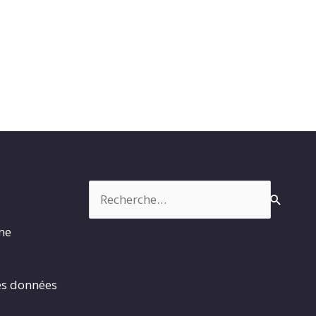
Rechercher :
rme
es données