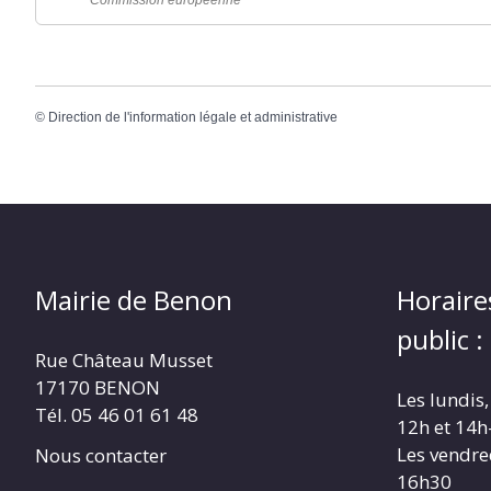
Commission européenne
©
Direction de l'information légale et administrative
Mairie de Benon
Horaire
public :
Rue Château Musset
17170 BENON
Les lundis,
Tél. 05 46 01 61 48
12h et 14h
Les vendre
Nous contacter
16h30