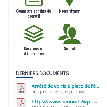
Comptes-rendus du
Nous situer
conseil
Services et
Social
démarches
DERNIERS DOCUMENTS
Arrêté de voirie 8 place de l’église 17170 Benon
PDF
| 143,21 Ko
| 07 Juin 2026
https://www.benon.fr/wp-content/uploads/2026/06/AR-Voirie-Chemin-de-Lafond-du-26-05-2026.pdf