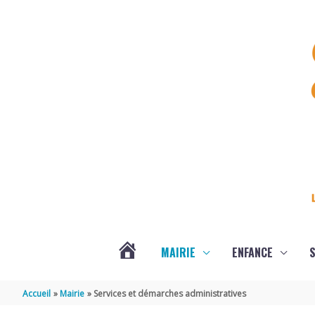
Aller au contenu
Aller au pied de page
MAIRIE
ENFANCE
S
DERNIÈRES
Accueil
Mairie
Services et démarches administratives