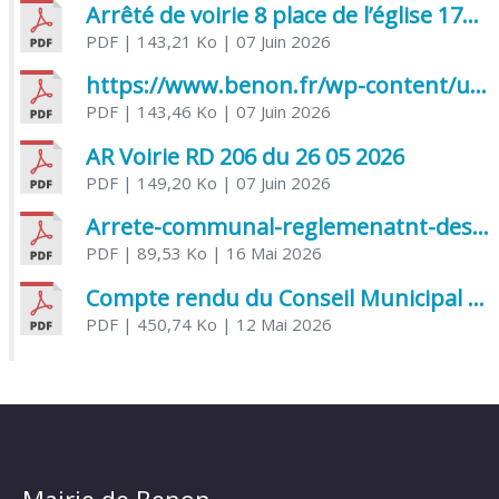
Arrêté de voirie 8 place de l’église 17170 Benon
PDF
| 143,21 Ko
| 07 Juin 2026
https://www.benon.fr/wp-content/uploads/2026/06/AR-Voirie-Chemin-de-Lafond-du-26-05-2026.pdf
PDF
| 143,46 Ko
| 07 Juin 2026
AR Voirie RD 206 du 26 05 2026
PDF
| 149,20 Ko
| 07 Juin 2026
Arrete-communal-reglemenatnt-des-bruits-de-voisinage-et-des-activites-bruyantes
PDF
| 89,53 Ko
| 16 Mai 2026
Compte rendu du Conseil Municipal du 06 mai 2026
PDF
| 450,74 Ko
| 12 Mai 2026