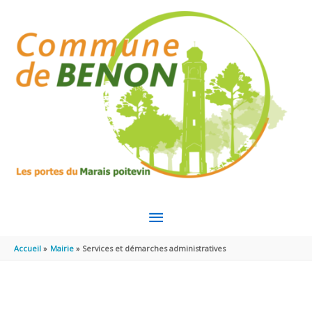
Aller au contenu
Aller au pied de page
MENU
PRINCIPAL
Accueil
Mairie
Services et démarches administratives