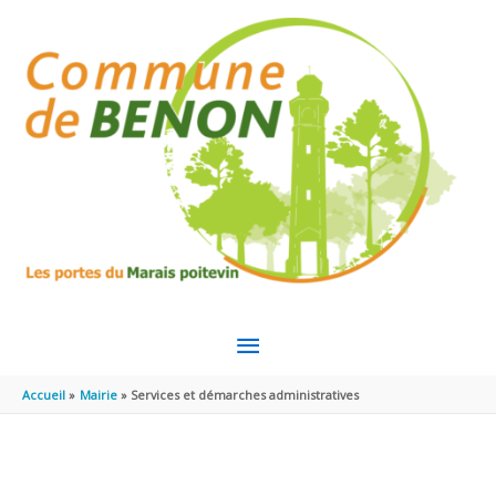
Aller au contenu
Aller au pied de page
MENU
PRINCIPAL
Accueil
Mairie
Services et démarches administratives