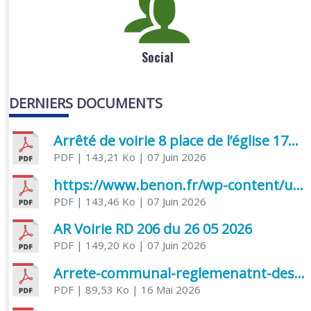
Social
DERNIERS DOCUMENTS
Arrêté de voirie 8 place de l’église 17170 Benon
PDF
| 143,21 Ko
| 07 Juin 2026
https://www.benon.fr/wp-content/uploads/2026/06/AR-Voirie-Chemin-de-Lafond-du-26-05-2026.pdf
PDF
| 143,46 Ko
| 07 Juin 2026
AR Voirie RD 206 du 26 05 2026
PDF
| 149,20 Ko
| 07 Juin 2026
Arrete-communal-reglemenatnt-des-bruits-de-voisinage-et-des-activites-bruyantes
PDF
| 89,53 Ko
| 16 Mai 2026