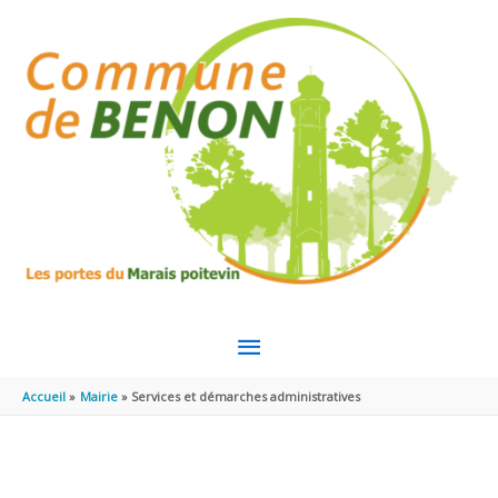
Aller au contenu
Aller au pied de page
MENU
PRINCIPAL
Accueil
Mairie
Services et démarches administratives