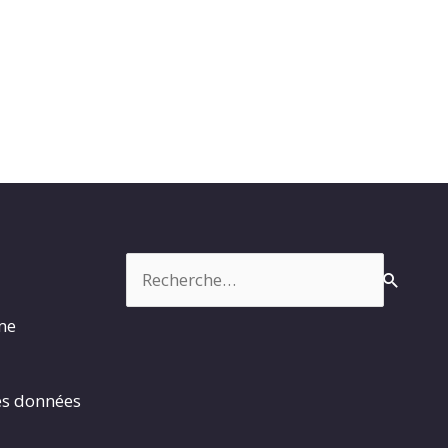
Rechercher :
rme
es données