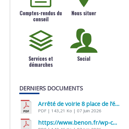
Comptes-rendus du
Nous situer
conseil
Services et
Social
démarches
DERNIERS DOCUMENTS
Arrêté de voirie 8 place de l’église 17170 Benon
PDF
| 143,21 Ko
| 07 Juin 2026
https://www.benon.fr/wp-content/uploads/2026/06/AR-Voirie-Chemin-de-Lafond-du-26-05-2026.pdf