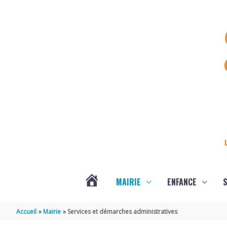
Aller au contenu
Aller au pied de page
MAIRIE
ENFANCE
S
DERNIÈRES
Accueil
Mairie
Services et démarches administratives