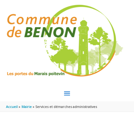
Aller au contenu
Aller au pied de page
MENU
PRINCIPAL
Accueil
Mairie
Services et démarches administratives