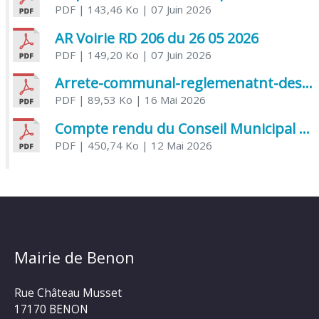
PDF
| 143,46 Ko
| 07 Juin 2026
AR Voirie RD 206 du 26 05 2026
PDF
| 149,20 Ko
| 07 Juin 2026
Arrete-communal-reglemenatnt-des-bruits-de-voisinage-et-des-activites-bruyantes
PDF
| 89,53 Ko
| 16 Mai 2026
Compte rendu du Conseil Municipal du 06 mai 2026
PDF
| 450,74 Ko
| 12 Mai 2026
Mairie de Benon
Rue Château Musset
17170 BENON