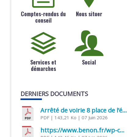
Comptes-rendus du
Nous situer
conseil
Services et
Social
démarches
DERNIERS DOCUMENTS
Arrêté de voirie 8 place de l’église 17170 Benon
PDF
| 143,21 Ko
| 07 Juin 2026
https://www.benon.fr/wp-content/uploads/2026/06/AR-Voirie-Chemin-de-Lafond-du-26-05-2026.pdf