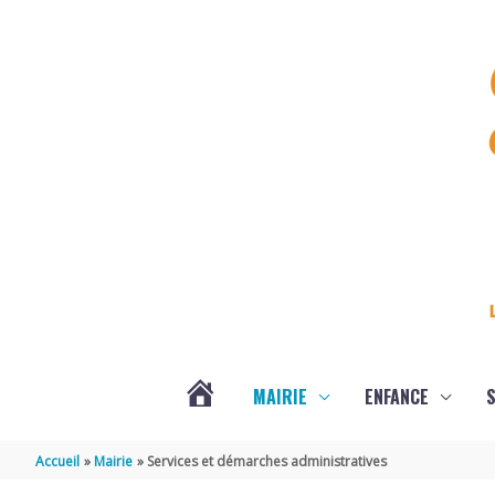
Aller au contenu
Aller au pied de page
MAIRIE
ENFANCE
S
DERNIÈRES
Accueil
Mairie
Services et démarches administratives