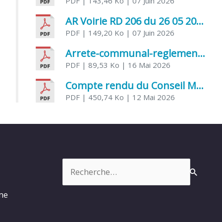
PDF
| 143,46 Ko
| 07 Juin 2026
AR Voirie RD 206 du 26 05 2026
PDF
| 149,20 Ko
| 07 Juin 2026
Arrete-communal-reglemenatnt-des-bruits-de-voisinage-et-des-activites-bruyantes
PDF
| 89,53 Ko
| 16 Mai 2026
Compte rendu du Conseil Municipal du 06 mai 2026
PDF
| 450,74 Ko
| 12 Mai 2026
Rechercher :
rme