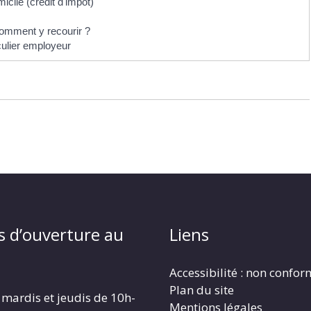
icile (crédit d'impôt)
comment y recourir ?
culier employeur
s d’ouverture au
Liens
Accessibilité : non confo
Plan du site
 mardis et jeudis de 10h-
Mentions légales