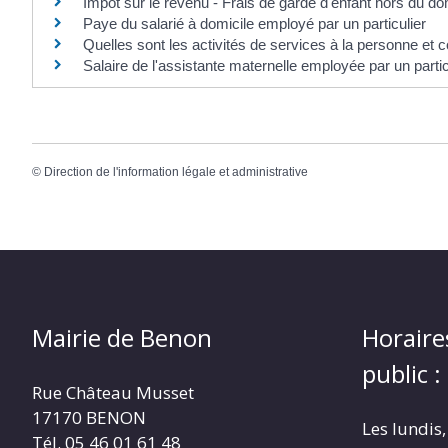
Impôt sur le revenu - Frais de garde d'enfant hors du dom
Paye du salarié à domicile employé par un particulier
Quelles sont les activités de services à la personne et 
Salaire de l'assistante maternelle employée par un parti
©
Direction de l'information légale et administrative
Mairie de Benon
Horaire
public :
Rue Château Musset
17170 BENON
Les lundis,
Tél. 05 46 01 61 48