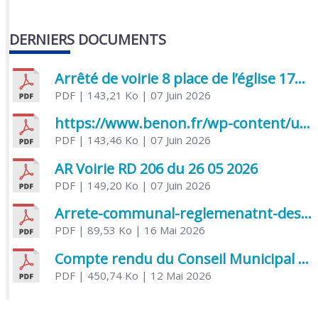
DERNIERS DOCUMENTS
Arrêté de voirie 8 place de l’église 17170 Benon
PDF
| 143,21 Ko
| 07 Juin 2026
https://www.benon.fr/wp-content/uploads/2026/06/AR-Voirie-Chemin-de-Lafond-du-26-05-2026.pdf
PDF
| 143,46 Ko
| 07 Juin 2026
AR Voirie RD 206 du 26 05 2026
PDF
| 149,20 Ko
| 07 Juin 2026
Arrete-communal-reglemenatnt-des-bruits-de-voisinage-et-des-activites-bruyantes
PDF
| 89,53 Ko
| 16 Mai 2026
Compte rendu du Conseil Municipal du 06 mai 2026
PDF
| 450,74 Ko
| 12 Mai 2026