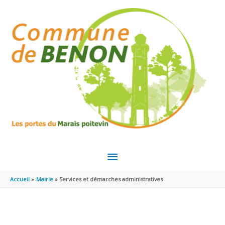
Aller au contenu
Aller au pied de page
MENU
PRINCIPAL
Accueil
Mairie
Services et démarches administratives