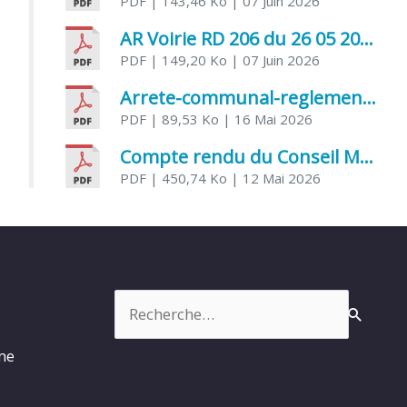
PDF
| 143,46 Ko
| 07 Juin 2026
AR Voirie RD 206 du 26 05 2026
PDF
| 149,20 Ko
| 07 Juin 2026
Arrete-communal-reglemenatnt-des-bruits-de-voisinage-et-des-activites-bruyantes
PDF
| 89,53 Ko
| 16 Mai 2026
Compte rendu du Conseil Municipal du 06 mai 2026
PDF
| 450,74 Ko
| 12 Mai 2026
Rechercher :
rme