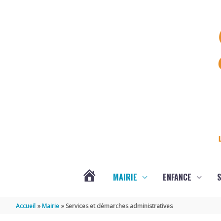
Aller au contenu
Aller au pied de page
MAIRIE
ENFANCE
S
DERNIÈRES
Accueil
Mairie
Services et démarches administratives