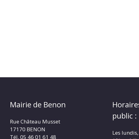
Mairie de Benon
Horaire
public :
Rue Château Musset
17170 BENON
Les lundis,
Tél. 05 46 01 61 48