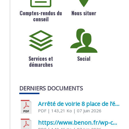
Comptes-rendus du
Nous situer
conseil
Services et
Social
démarches
DERNIERS DOCUMENTS
Arrêté de voirie 8 place de l’église 17170 Benon
PDF
| 143,21 Ko
| 07 Juin 2026
https://www.benon.fr/wp-content/uploads/2026/06/AR-Voirie-Chemin-de-Lafond-du-26-05-2026.pdf