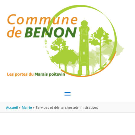
Aller au contenu
Aller au pied de page
MENU
PRINCIPAL
Accueil
Mairie
Services et démarches administratives