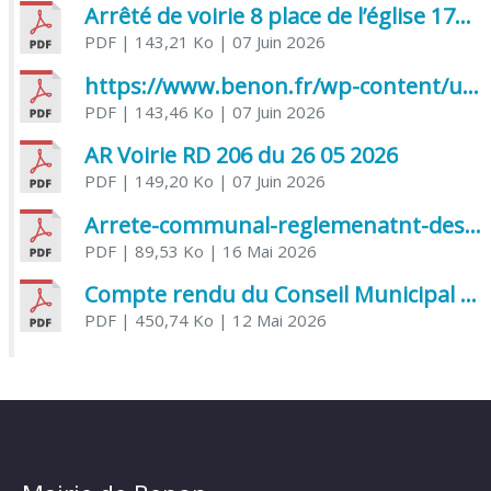
Arrêté de voirie 8 place de l’église 17170 Benon
PDF
| 143,21 Ko
| 07 Juin 2026
https://www.benon.fr/wp-content/uploads/2026/06/AR-Voirie-Chemin-de-Lafond-du-26-05-2026.pdf
PDF
| 143,46 Ko
| 07 Juin 2026
AR Voirie RD 206 du 26 05 2026
PDF
| 149,20 Ko
| 07 Juin 2026
Arrete-communal-reglemenatnt-des-bruits-de-voisinage-et-des-activites-bruyantes
PDF
| 89,53 Ko
| 16 Mai 2026
Compte rendu du Conseil Municipal du 06 mai 2026
PDF
| 450,74 Ko
| 12 Mai 2026