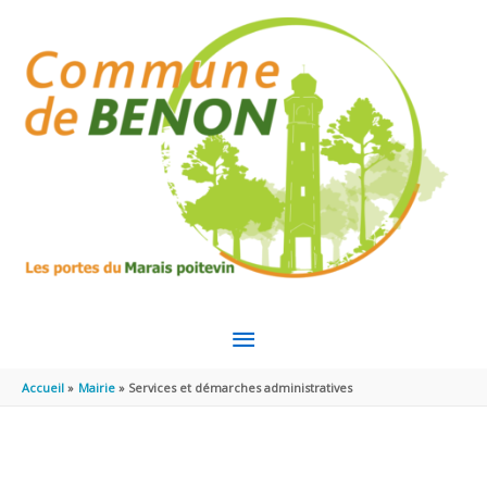
Aller au contenu
Aller au pied de page
MENU
PRINCIPAL
Accueil
Mairie
Services et démarches administratives