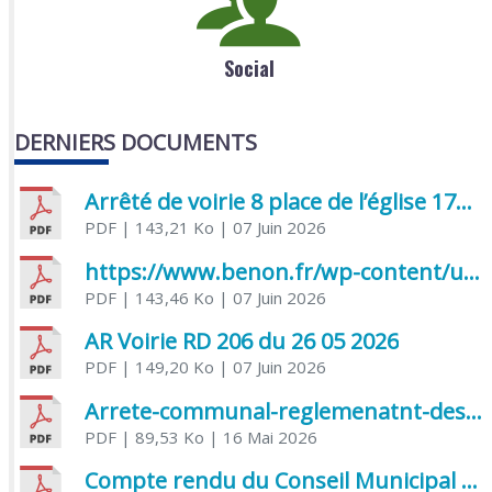
Social
DERNIERS DOCUMENTS
Arrêté de voirie 8 place de l’église 17170 Benon
PDF
| 143,21 Ko
| 07 Juin 2026
https://www.benon.fr/wp-content/uploads/2026/06/AR-Voirie-Chemin-de-Lafond-du-26-05-2026.pdf
PDF
| 143,46 Ko
| 07 Juin 2026
AR Voirie RD 206 du 26 05 2026
PDF
| 149,20 Ko
| 07 Juin 2026
Arrete-communal-reglemenatnt-des-bruits-de-voisinage-et-des-activites-bruyantes
PDF
| 89,53 Ko
| 16 Mai 2026
Compte rendu du Conseil Municipal du 06 mai 2026