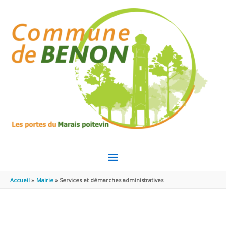
Aller au contenu
Aller au pied de page
MENU
PRINCIPAL
Accueil
Mairie
Services et démarches administratives