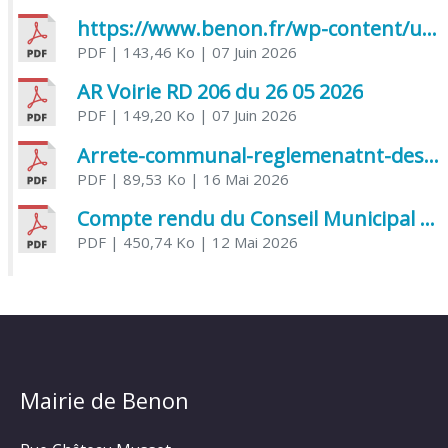
https://www.benon.fr/wp-content/uploads/2026/06/AR-Voirie-Chemin-de-Lafond-du-26-05-2026.pdf
PDF
| 143,46 Ko
| 07 Juin 2026
AR Voirie RD 206 du 26 05 2026
PDF
| 149,20 Ko
| 07 Juin 2026
Arrete-communal-reglemenatnt-des-bruits-de-voisinage-et-des-activites-bruyantes
PDF
| 89,53 Ko
| 16 Mai 2026
Compte rendu du Conseil Municipal du 06 mai 2026
PDF
| 450,74 Ko
| 12 Mai 2026
Mairie de Benon