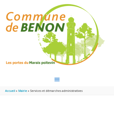
Aller au contenu
Aller au pied de page
MENU
PRINCIPAL
Accueil
Mairie
Services et démarches administratives